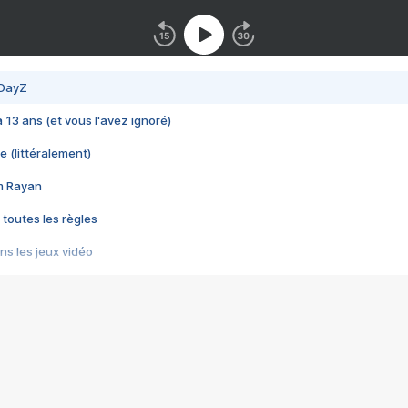
 DayZ
 a 13 ans (et vous l'avez ignoré)
e (littéralement)
im Rayan
 toutes les règles
s les jeux vidéo
us choquant de Rockstar ? - Le scandale BULLY
e plus moche de Steam
du RÊVE tourne au CAUCHEMAR
pendant 8 heures