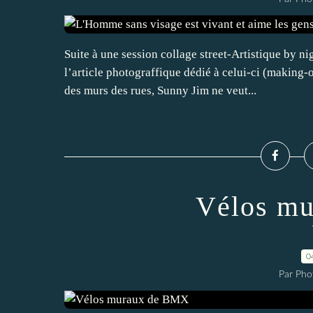
Suite à une session collage street-Artistique by n
l’article photograffique dédié à celui-ci (making-o
des murs des rues, Sunny Jim ne veut...
Vélos m
0
Par Pho