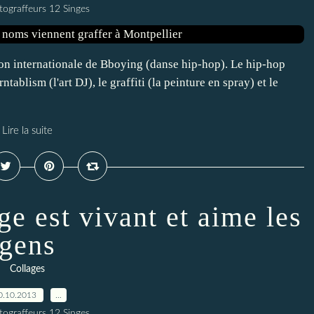
tograffeurs 12 Singes
ion internationale de Bboying (danse hip-hop). Le hip-hop
rntablism (l'art DJ), le graffiti (la peinture en spray) et le
Lire la suite
e est vivant et aime les
gens
Collages
0.10.2013
…
tograffeurs 12 Singes