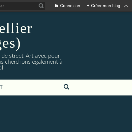
Connexion
+
Créer mon blog
llier
ges)
 de street-Art avec pour
Nous cherchons également à
al
T