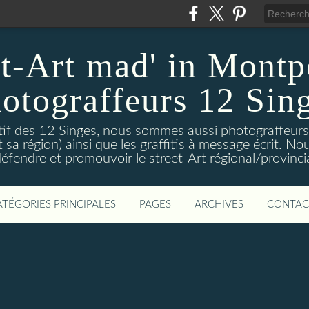
et-Art mad' in Montpe
otograffeurs 12 Sin
ctif des 12 Singes, nous sommes aussi photograffeurs
et sa région) ainsi que les graffitis à message écrit. 
éfendre et promouvoir le street-Art régional/provinci
ATÉGORIES PRINCIPALES
PAGES
ARCHIVES
CONTAC