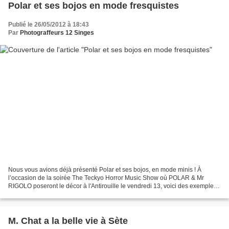
Polar et ses bojos en mode fresquistes
Publié le 26/05/2012 à 18:43
Par
Photograffeurs 12 Singes
Nous vous avions déjà présenté Polar et ses bojos, en mode minis ! À
l’occasion de la soirée The Teckyo Horror Music Show où POLAR & Mr
RIGOLO poseront le décor à l'Antirouille le vendredi 13, voici des exemples
de ce que donne ce grand Artiste quand...
M. Chat a la belle vie à Sète