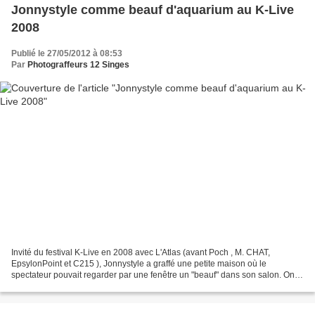
Jonnystyle comme beauf d'aquarium au K-Live
2008
Publié le 27/05/2012 à 08:53
Par
Photograffeurs 12 Singes
Invité du festival K-Live en 2008 avec L'Atlas (avant Poch , M. CHAT,
EpsylonPoint et C215 ), Jonnystyle a graffé une petite maison où le
spectateur pouvait regarder par une fenêtre un "beauf" dans son salon. On
reconnaît d'ailleurs bien là son personnage...