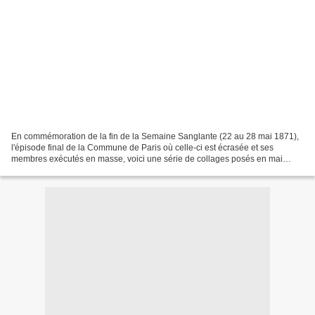
En commémoration de la fin de la Semaine Sanglante (22 au 28 mai 1871),
l'épisode final de la Commune de Paris où celle-ci est écrasée et ses
membres exécutés en masse, voici une série de collages posés en mai
2011 tout autour de la librairie Anarchiste...