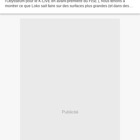
l'Odysseum pour le K-LIVE en avant-première du FISE ), nous tenons à
montrer ce que Loko sait faire sur des surfaces plus grandes (et dans des
lieux plus tranquilles que le centre-ville)...
Publicité