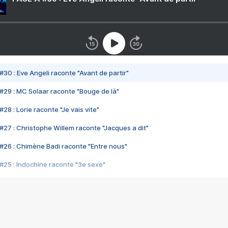
#30 : Eve Angeli raconte "Avant de partir"
#29 : MC Solaar raconte "Bouge de là"
28 : Lorie raconte "Je vais vite"
#27 : Christophe Willem raconte "Jacques a dit"
#26 : Chimène Badi raconte "Entre nous"
#25 : Indochine raconte "3e sexe"
#24 : Zaho raconte "C'est chelou"
#23 : Patrick Bruel raconte "Au café des délices"
#22 : Kyo raconte "Le chemin"