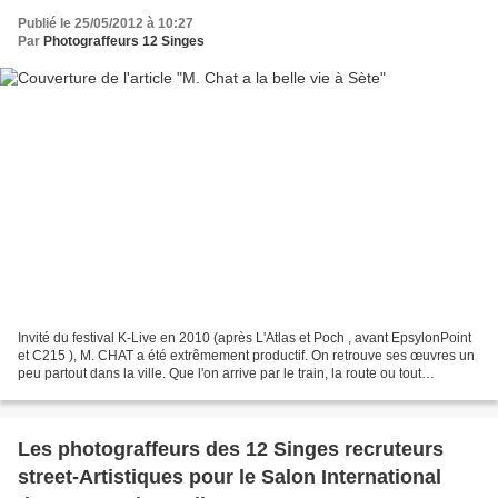
Publié le 25/05/2012 à 10:27
Par
Photograffeurs 12 Singes
Invité du festival K-Live en 2010 (après L'Atlas et Poch , avant EpsylonPoint
et C215 ), M. CHAT a été extrêmement productif. On retrouve ses œuvres un
peu partout dans la ville. Que l'on arrive par le train, la route ou tout
naturellement par la mer,...
Les photograffeurs des 12 Singes recruteurs
street-Artistiques pour le Salon International