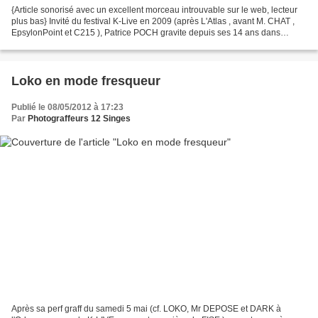
{Article sonorisé avec un excellent morceau introuvable sur le web, lecteur
plus bas} Invité du festival K-Live en 2009 (après L'Atlas , avant M. CHAT ,
EpsylonPoint et C215 ), Patrice POCH gravite depuis ses 14 ans dans
l’univers punk-rock. Il s’inspire...
Loko en mode fresqueur
Publié le 08/05/2012 à 17:23
Par
Photograffeurs 12 Singes
Après sa perf graff du samedi 5 mai (cf. LOKO, Mr DEPOSE et DARK à