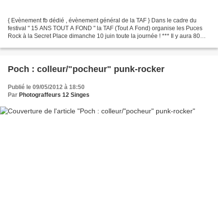
{ Evènement fb dédié , évènement général de la TAF } Dans le cadre du
festival " 15 ANS TOUT A FOND " la TAF (Tout A Fond) organise les Puces
Rock à la Secret Place dimanche 10 juin toute la journée ! *** Il y aura 80
stands ( de disques vinyles, cassette/CD/DVD,...
Poch : colleur/"pocheur" punk-rocker
Publié le 09/05/2012 à 18:50
Par
Photograffeurs 12 Singes