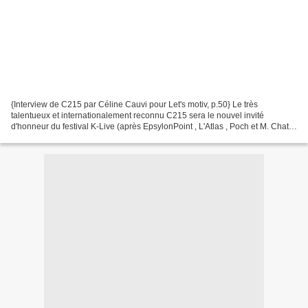
{Interview de C215 par Céline Cauvi pour Let's motiv, p.50} Le très
talentueux et internationalement reconnu C215 sera le nouvel invité
d'honneur du festival K-Live (après EpsylonPoint , L'Atlas , Poch et M. Chat
dont les articles graffiques sont en cours),...