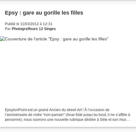
Epsy : gare au gorille les filles
Publié le 11/03/2012 à 12:31
Par
Photograffeurs 12 Singes
EpsylonPoint est un grand Ancien du street-Art ! À l’occasion de
l’anniversaire de notre "non-parrain" (Anar-tiste jusqu’au bout, il ne s’affilie à
personne), nous ouvrons une nouvelle rubrique dédiée à Sète et son musée
du street-Art à ciel ouvert !...