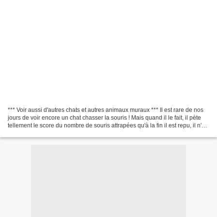
*** Voir aussi d'autres chats et autres animaux muraux *** Il est rare de nos
jours de voir encore un chat chasser la souris ! Mais quand il le fait, il pète
tellement le score du nombre de souris attrapées qu'à la fin il est repu, il n'en
peut plus (il...