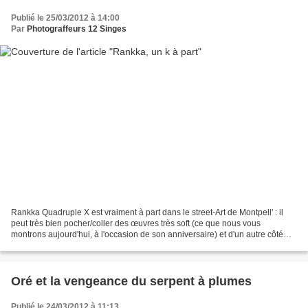
Publié le 25/03/2012 à 14:00
Par
Photograffeurs 12 Singes
Rankka Quadruple X est vraiment à part dans le street-Art de Montpell' : il
peut très bien pocher/coller des œuvres très soft (ce que nous vous
montrons aujourd'hui, à l'occasion de son anniversaire) et d'un autre côté
exprimer du hard, mais toujours...
Oré et la vengeance du serpent à plumes
Publié le 24/03/2012 à 11:13