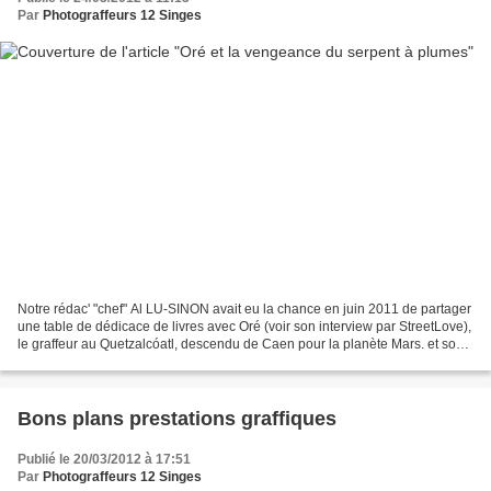
Par
Photograffeurs 12 Singes
Notre rédac' "chef" Al LU-SINON avait eu la chance en juin 2011 de partager
une table de dédicace de livres avec Oré (voir son interview par StreetLove),
le graffeur au Quetzalcóatl, descendu de Caen pour la planète Mars. et son
excellent festival Impressions...
Bons plans prestations graffiques
Publié le 20/03/2012 à 17:51
Par
Photograffeurs 12 Singes