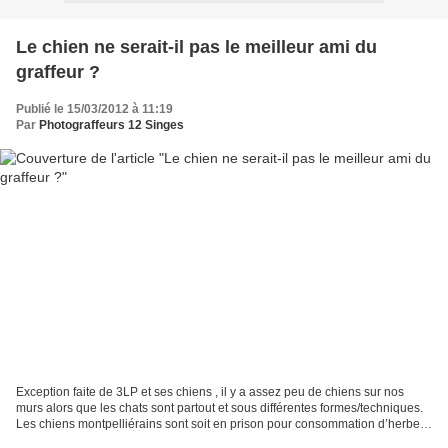
Le chien ne serait-il pas le meilleur ami du
graffeur ?
Publié le 15/03/2012 à 11:19
Par
Photograffeurs 12 Singes
Exception faite de 3LP et ses chiens , il y a assez peu de chiens sur nos
murs alors que les chats sont partout et sous différentes formes/techniques.
Les chiens montpelliérains sont soit en prison pour consommation d’herbe
… à chat, soit sont tout foufous,...