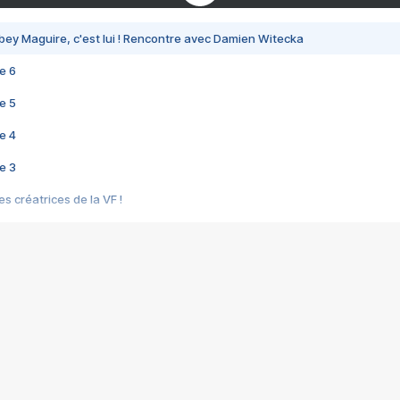
bey Maguire, c'est lui ! Rencontre avec Damien Witecka
e 6
e 5
e 4
e 3
s créatrices de la VF !
e 2
e 1
e Mektoub My Love arrive enfin ! Rencontre avec Shaïn Boumedine et Sal
i : après Toni en famille
elle réalise le bouleversant Dites lui que je l'aime
ais ! Rencontre autour de Vie privée de Rebecca Zlotowski