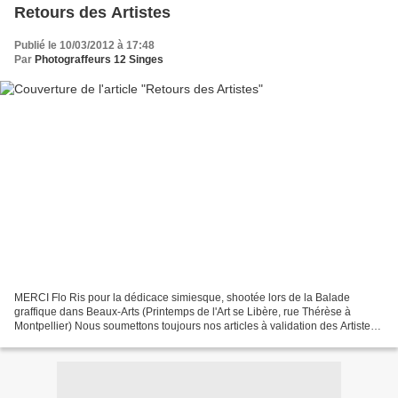
Retours des Artistes
Publié le 10/03/2012 à 17:48
Par
Photograffeurs 12 Singes
MERCI Flo Ris pour la dédicace simiesque, shootée lors de la Balade
graffique dans Beaux-Arts (Printemps de l'Art se Libère, rue Thérèse à
Montpellier) Nous soumettons toujours nos articles à validation des Artistes
concernés, par politesse et Respect...