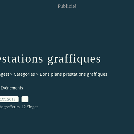
Publicité
stations graffiques
nges)
>
Categories
>
Bons plans prestations graffiques
Evènements
0.03.2012
…
tograffeurs 12 Singes