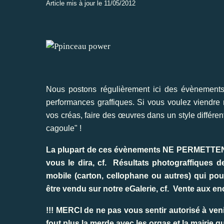
Article mis à jour le 11/05/2012
Nous postons régulièrement ici des évèneme
performances graffiques. Si vous voulez viendre 
vos créas, faire des
œuvres
dans un style différe
cagoule" !
La plupart de ces évènements NE PERMETTENT P
vous le dira, cf.
Résultats photograffiques de
mobile (carton, cellophane ou autres) qui pou
être vendu
sur notre
eGalerie
, cf.
Vente aux en
!!! MERCI de ne pas vous sentir autorisé à venir
fout plus la merde avec les orgas et la mairie qu