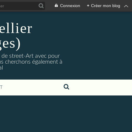
Connexion
+
Créer mon blog
llier
ges)
 de street-Art avec pour
Nous cherchons également à
al
T