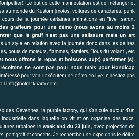
ontpellier). Le but de cette manifestation est de mélanger et
 liés au monde du Kustom (motos, voitures de caractères, punk
Au cours de la journée certaines animations en "live" seront
des graffeurs pour une démo (nous avons au moins 2
ontrer que le graff n'est pas une salissure mais un art
s un style en relation avec la journée donc dans les délires
s, bouts de moteurs, flammes, damiers, "fous du volant", etc
t nous offrons le repas et boissons au(x) performer (s),
 récoltons ne sont pas pour nous mais pour Handicap
t intéressé pour venir exécuter une démo en live, n'hésitez pas
ail
info@hotrockparty.com
sso des Cévennes, la purple factory, qui s'articule autour d'un
e industrielle dans laquelle on vit et on organise des trucs.
cultures urbaines le
week end du 23 juin
, avec projection de
rs, perf graff et concerts. Je recherche une expo dans le délire