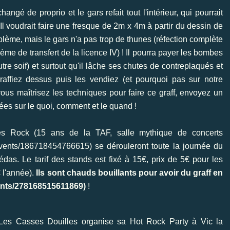
angé de proprio et le gars refait tout l'intérieur, qui pourrait
! Il voudrait faire une fresque de 2m x 4m à partir du dessin de
roblème, mais le gars n'a pas trop de thunes (réfection complète
ème de transfert de la licence IV) ! Il pourra payer les bombes
tre soif) et surtout qu'il lâche ses chutes de contreplaqués et
affiez dessus puis les vendiez (et pourquoi pas sur notre
ous maîtrisez les techniques pour faire ce graff, envoyez un
iées sur le quoi, comment et le quand !
es Rock (15 ans de la TAF, salle mythique de concerts
events/186718454766615
) se dérouleront toute la journée du
das. Le tarif des stands est fixé à 15€, prix de 5€ pour les
 l'année).
Ils sont chauds bouillants pour avoir du graff en
ents/278168515611869
)
!
 Les Casses Douilles organise sa Hot Rock Party à Vic la