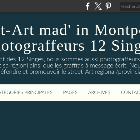
et-Art mad' in Montpe
otograffeurs 12 Sin
ctif des 12 Singes, nous sommes aussi photograffeurs
et sa région) ainsi que les graffitis à message écrit. 
éfendre et promouvoir le street-Art régional/provinci
ATÉGORIES PRINCIPALES
PAGES
ARCHIVES
CONTAC