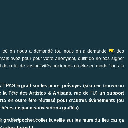
nts où on nous a demandé (ou nous on a demandé
) des
mais avez peur pour votre anonymat, suffit de ne pas signer
nt de celui de vos activités nocturnes ou être en mode "fous ta
AS le graff sur les murs, prévoyez (si on en trouve on
 la Fête des Artistes & Artisans, rue de l'U
) un support
rra en outre être réutilisé pour d'autres évènements (ou
chères de panneaux/cartons graffés
)
.
 graffer/pocher/coller la veille sur les murs du lieu car ça
'autre chose !!!