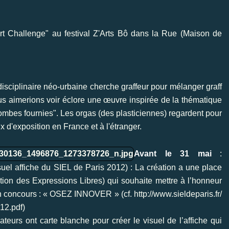
rt Challenge" au festival Z'Arts Bô dans la Rue
(Maison de
isciplinaire néo-urbaine cherche graffeur pour mélanger graff
ous aimerions voir éclore une œuvre inspirée de la thématique
 Bombes fournies". Les orgas (des plasticiennes) regardent pour
ux d'exposition en France et à l'étranger.
Avant le 31 mai
:
l affiche du SIEL de Paris 2012) : La création a une place
tion des Expressions Libres) qui souhaite mettre à l’honneur
d’un concours : « OSEZ INNOVER » (cf.
http://www.sieldeparis.fr/
12.p
df
)
rateurs ont carte blanche pour créer le visuel de l’affiche qui