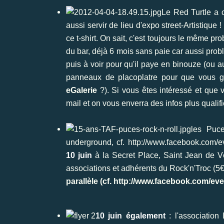
Le Red Turtle a ch
aussi servir de lieu d'expo street-Artistique 
ce t-shirt. On sait, c'est toujours le même p
du bar, déjà 6 mois sans paie car aussi probl
puis à voir pour qu'il paye en binouze (ou au
panneaux de placoplatre pour que vous gr
eGalerie
?). Si vous êtes intéressé et que v
mail et on vous enverra des infos plus qualif
les Puc
underground, cf.
http://www.facebook.com/
10 juin
à la Secret Place, Saint Jean de Vé
associations et adhérents du Rock'n'Troc (5€
parallèle (cf.
http://www.facebook.com/ev
10 juin également
: l'association