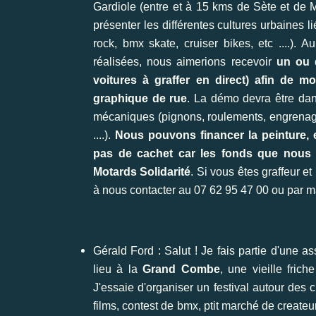
Gardiole (entre et à 15 kms de Sète et de M
présenter les différentes cultures urbaines
rock, bmx skate, cruiser bikes, etc ....). 
réalisées, nous aimerions recevoir
un ou 
voitures à graffer en direct) afin de m
graphique de rue
. La démo devra être dan
mécaniques (pignons, roulements, engrenage
....).
Nous pouvons financer la peinture, e
pas de cachet car les fonds que nous
Motards Solidarité
. Si vous êtes graffeur e
à nous contacter au 07 62 95 47 00 ou par m
Gérald Ford
: Salut ! Je fais partie d'une a
lieu à la
Grand Combe
, une vieille frich
J'essaie d'organiser un festival autour des 
films, contest de bmx, ptit marché de createu