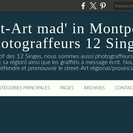
et-Art mad' in Montpe
otograffeurs 12 Sin
ctif des 12 Singes, nous sommes aussi photograffeurs
et sa région) ainsi que les graffitis à message écrit. 
éfendre et promouvoir le street-Art régional/provinci
ATÉGORIES PRINCIPALES
PAGES
ARCHIVES
CONTAC