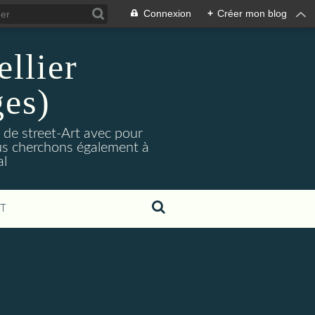
Connexion
+
Créer mon blog
llier
ges)
 de street-Art avec pour
Nous cherchons également à
al
T