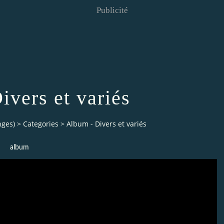
Publicité
ivers et variés
nges)
>
Categories
>
Album - Divers et variés
album