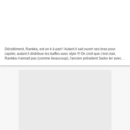
Décidément, Rankka, est un k à part ! Autant il sait ouvrir ses bras pour
cajoler, autant il distribue les baffes avec style !!! On croit que c'est clair,
Rankka n'aimait pas (comme beaucoup), l'ancien président Sarko Ier avec
sa manière brusque de gérer...