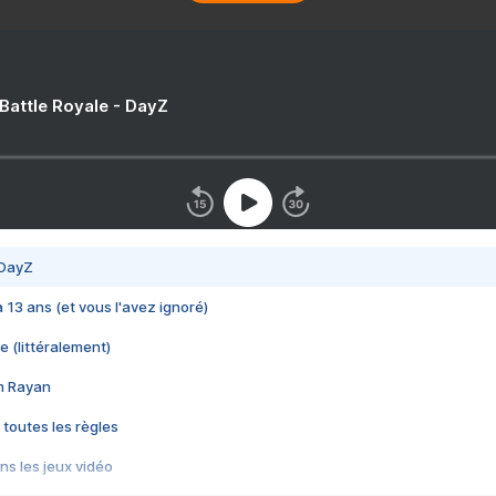
 Battle Royale - DayZ
 DayZ
 a 13 ans (et vous l'avez ignoré)
e (littéralement)
im Rayan
 toutes les règles
s les jeux vidéo