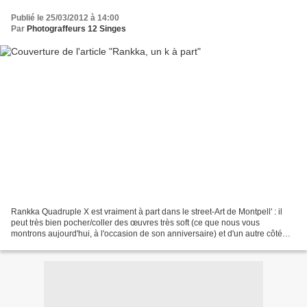
Publié le 25/03/2012 à 14:00
Par
Photograffeurs 12 Singes
Rankka Quadruple X est vraiment à part dans le street-Art de Montpell' : il
peut très bien pocher/coller des œuvres très soft (ce que nous vous
montrons aujourd'hui, à l'occasion de son anniversaire) et d'un autre côté
exprimer du hard, mais toujours...