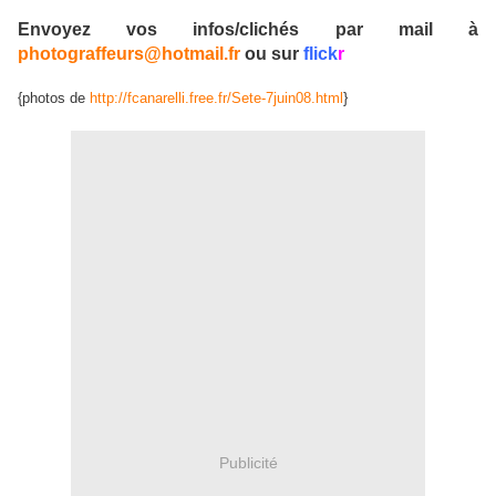
Envoyez vos infos/clichés par mail à
photograffeurs@hotmail.fr
ou sur
flick
r
{photos de
http://fcanarelli.free.fr/Sete-7juin08.html
}
Publicité