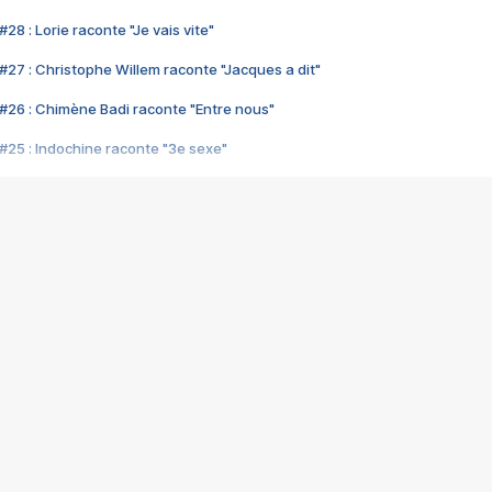
28 : Lorie raconte "Je vais vite"
#27 : Christophe Willem raconte "Jacques a dit"
#26 : Chimène Badi raconte "Entre nous"
#25 : Indochine raconte "3e sexe"
#24 : Zaho raconte "C'est chelou"
#23 : Patrick Bruel raconte "Au café des délices"
#22 : Kyo raconte "Le chemin"
#21 : Nolwenn Leroy raconte "Cassé"
#20 : Patrick Hernandez raconte "Born to be alive"
#19 : Lorie raconte "Près de moi"
#18 : Michael Jones raconte "A nos actes manqués" (avec Jean-Jacque
#17 : Khaled raconte "Aïcha"