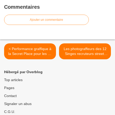
Commentaires
Ajouter un commentaire
< Performance graffique à
Les photograffeurs des 12
la Secret Place pour les 15
Singes recruteurs street-
ans de la TAF
Artistiques pour le Salon
International des
Expressions Libres >
Hébergé par Overblog
Top articles
Pages
Contact
Signaler un abus
C.G.U.