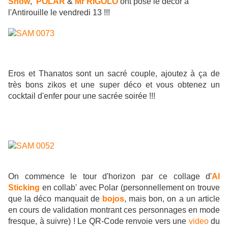
Show
,
POLAR
&
Mr RIGOLO
ont posé le décor à
l'Antirouille le vendredi 13 !!!
Eros et Thanatos sont un sacré couple, ajoutez à ça de
très bons zikos et une super déco et vous obtenez un
cocktail d'enfer pour une sacrée soirée !!!
On commence le tour d'horizon par ce collage d'
Al
Sticking
en collab' avec Polar (personnellement on trouve
que la déco manquait de
bojos
, mais bon, on a un article
en cours de validation montrant ces personnages en mode
fresque, à suivre) !
Le QR-Code renvoie vers une
video
du