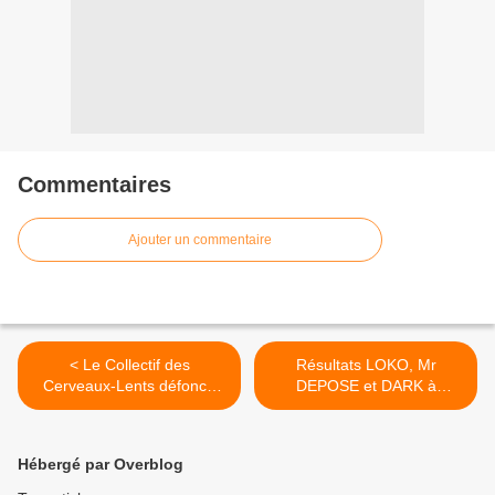
Commentaires
Ajouter un commentaire
< Le Collectif des
Résultats LOKO, Mr
Cerveaux-Lents défonce
DEPOSE et DARK à
"Le Complot du Campus"
l'Odysseum pour le K-LIVE
en avant-première du FISE
>
Hébergé par Overblog