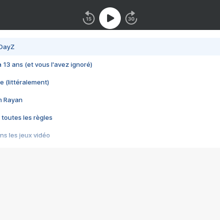
 DayZ
 a 13 ans (et vous l'avez ignoré)
e (littéralement)
im Rayan
 toutes les règles
s les jeux vidéo
us choquant de Rockstar ? - Le scandale BULLY
e plus moche de Steam
du RÊVE tourne au CAUCHEMAR
pendant 8 heures