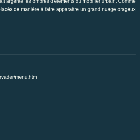
n trait argenté les ombres d'éléments du mobilier urbain. Comme
placés de manière à faire apparaitre un grand nuage orageux
/invader/menu.htm