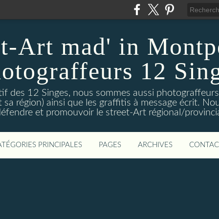
et-Art mad' in Montpe
otograffeurs 12 Sin
ctif des 12 Singes, nous sommes aussi photograffeurs
et sa région) ainsi que les graffitis à message écrit. 
éfendre et promouvoir le street-Art régional/provinci
ATÉGORIES PRINCIPALES
PAGES
ARCHIVES
CONTAC