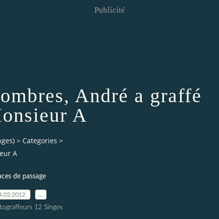
Publicité
 ombres, André a graffé
onsieur A
nges)
>
Categories
>
ieur A
aces de passage
4.02.2012
…
tograffeurs 12 Singes