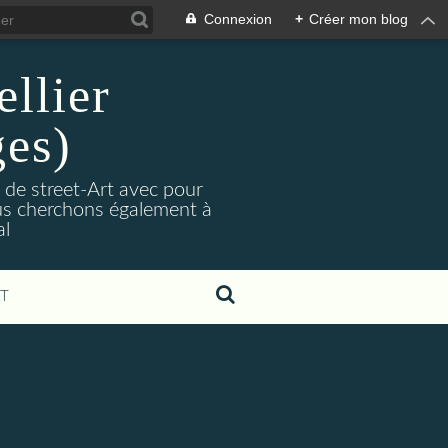
Connexion
+
Créer mon blog
llier
ges)
 de street-Art avec pour
Nous cherchons également à
al
T