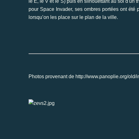
le E, le V et le S) puis en silhouettant au sol d'u
pour Space Invader, ses ombres portées ont été 
lorsqu’on les place sur le plan de la ville.
Photos provenant de
http://www.panoplie.org/old