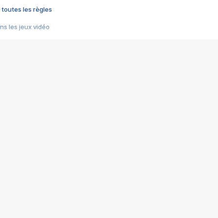
 toutes les règles
s les jeux vidéo
us choquant de Rockstar ? - Le scandale BULLY
e plus moche de Steam
du RÊVE tourne au CAUCHEMAR
pendant 8 heures
it… à tort
umiliés par un jeu vidéo
ire - Final Fantasy 8
ti un empire - Age of Empires
story DOFUS
tard, il crée l'un des pires jeux de tous les temps, MindsEye.