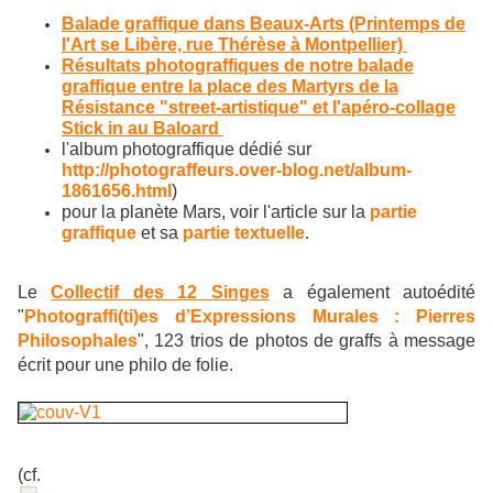
Balade graffique dans Beaux-Arts (Printemps de
l'Art se Libère, rue Thérèse à Montpellier)
Résultats photograffiques de notre balade
graffique entre la place des Martyrs de la
Résistance "street-artistique" et l'apéro-collage
Stick in au Baloard
l'album photograffique dédié sur
http://photograffeurs.over-blog.net/album-
1861656.html
)
pour la planète Mars, voir l'article sur la
partie
graffique
et sa
partie textuelle
.
Le
Collectif des 12 Singes
a également autoédité
"
Photograffi(ti)es d’Expressions Murales : Pierres
Philosophales
", 123 trios de photos de graffs à message
écrit pour une philo de folie.
(cf.