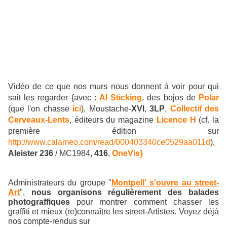
Vidéo de ce que nos murs nous donnent à voir pour qui
sait les regarder {avec :
Al Sticking
, des bojos de
Polar
(que l'on chasse
ici
), Moustache-
XVI
,
3LP
,
Collectif des
Cerveaux-Lents
, éditeurs du magazine
Licence H
(cf. la
première édition sur
http://www.calameo.com/read/000403340ce0529aa011d
),
Aleister 236
/ MC1984,
416
,
OneVis}
Administrateurs du groupe "
Montpell' s'ouvre au street-
Art
",
nous organisons régulièrement des balades
photograffiques
pour montrer comment chasser les
graffiti et mieux (re)connaître les street-Artistes. Voyez déjà
nos compte-rendus sur